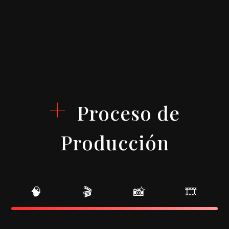
+
Proceso de
Producción
🧠
🎬
📸
🎞️